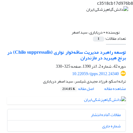
c3518cb17d976b8
نویسنده =
دریاباری، سید اصغر
تعداد مقالات:
1
توسعه راهبرد مدیریت ساقه‌خوار نواری (Chilo suppressalis) در
برنج هیبرید در مازندران
دوره 42، شماره 2، آذر 1390، صفحه
325-330
10.22059/ijpps.2012.24340
ترانه اسکو، فرزاد مجیدی شیلسر، سید اصغر دریاباری
مشاهده مقاله
اصل مقاله
214.05 K
مقالات آماده انتشار
شماره جاری