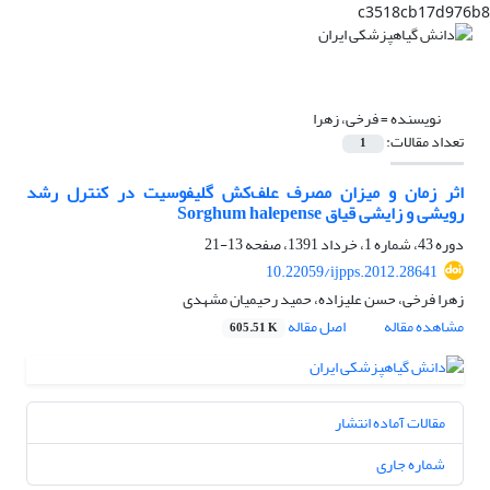
c3518cb17d976b8
نویسنده =
فرخی، زهرا
تعداد مقالات:
1
اثر زمان و میزان مصرف علف‌کش گلیفوسیت در کنترل رشد
رویشی و زایشی قیاق Sorghum halepense
دوره 43، شماره 1، خرداد 1391، صفحه
13-21
10.22059/ijpps.2012.28641
زهرا فرخی، حسن علیزاده، حمید رحیمیان مشهدی
مشاهده مقاله
اصل مقاله
605.51 K
مقالات آماده انتشار
شماره جاری