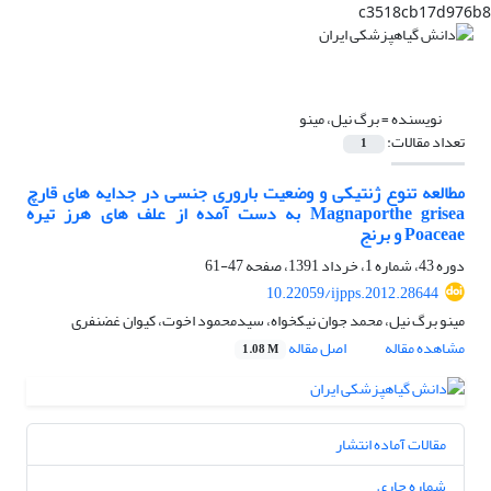
c3518cb17d976b8
نویسنده =
برگ نیل، مینو
تعداد مقالات:
1
مطالعه تنوع ژنتیکی و وضعیت باروری جنسی در جدایه های قارچ
Magnaporthe grisea به دست آمده از علف های هرز تیره
Poaceae و برنج
دوره 43، شماره 1، خرداد 1391، صفحه
47-61
10.22059/ijpps.2012.28644
مینو برگ نیل، محمد جوان نیکخواه، سیدمحمود اخوت، کیوان غضنفری
مشاهده مقاله
اصل مقاله
1.08 M
مقالات آماده انتشار
شماره جاری