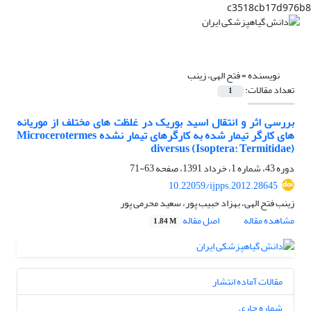
c3518cb17d976b8
نویسنده =
فتح الهی، زینب
تعداد مقالات:
1
بررسی اثر و انتقال اسید بوریک در غلظت های مختلف از موریانه
های کارگر تیمار شده به کارگرهای تیمار نشده Microcerotermes
diversus (Isoptera: Termitidae)
دوره 43، شماره 1، خرداد 1391، صفحه
63-71
10.22059/ijpps.2012.28645
زینب فتح الهی، بهزاد حبیب پور، سعید محرمی پور
مشاهده مقاله
اصل مقاله
1.84 M
مقالات آماده انتشار
شماره جاری