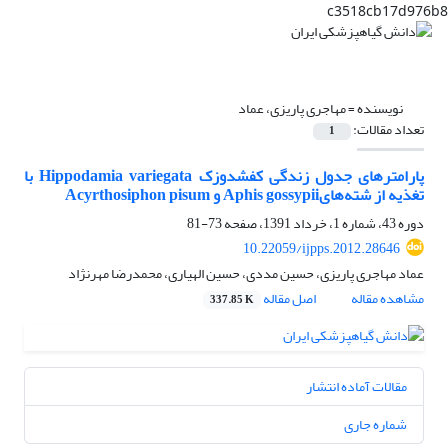
c3518cb17d976b8
نویسنده =
مهاجری پاریزی، عماد
تعداد مقالات:
1
پارامترهای جدول زندگی کفشدوزک Hippodamia variegata با
تغذیه از شته‌هایAphis gossypii و Acyrthosiphon pisum
دوره 43، شماره 1، خرداد 1391، صفحه
73-81
10.22059/ijpps.2012.28646
عماد مهاجری پاریزی، حسین مددی، حسین الهیاری، محمدرضا مهرنژاد
مشاهده مقاله
اصل مقاله
337.85 K
مقالات آماده انتشار
شماره جاری