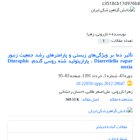
c3518cb17d976b8
نویسنده =
تازرونی، زهرا
تعداد مقالات:
1
تأثیر دما بر ویژگی‌های زیستی و پارامترهای رشد جمعیت زنبور
Diaeretiella rapae ، پارازیتوئید شته روسی گندم، Diuraphis
noxia
دوره 43، شماره 1، خرداد 1391، صفحه
83-95
10.22059/ijpps.2012.28647
زهرا تازرونی، علی اصغر طالبی، احسان رخشانی
مشاهده مقاله
اصل مقاله
369.51 K
مقالات آماده انتشار
شماره جاری