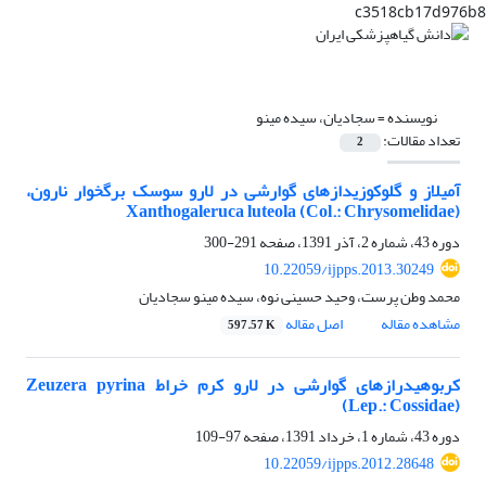
c3518cb17d976b8
نویسنده =
سجادیان، سیده مینو
تعداد مقالات:
2
آمیلاز و گلوکوزیدازهای گوارشی در لارو سوسک برگخوار نارون،
Xanthogaleruca luteola (Col.: Chrysomelidae)
دوره 43، شماره 2، آذر 1391، صفحه
291-300
10.22059/ijpps.2013.30249
محمد وطن پرست، وحید حسینی نوه، سیده مینو سجادیان
مشاهده مقاله
اصل مقاله
597.57 K
کربوهیدرازهای گوارشی در لارو کرم خراط Zeuzera pyrina
(Lep.: Cossidae)
دوره 43، شماره 1، خرداد 1391، صفحه
97-109
10.22059/ijpps.2012.28648