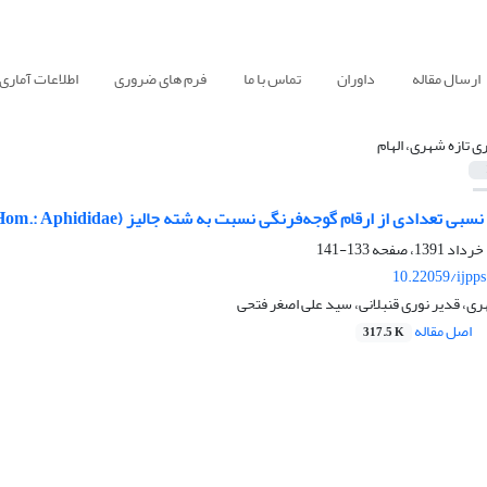
ارسال مقاله
داوران
تماس با ما
فرم های ضروری
اطلاعات آماری
ری تازه شهری، الهام
از ارقام گوجه‌فرنگی نسبت به شته جالیز Aphis gossypii (Hom.: Aphididae) ، در شرایط گلخانه‌ای
133-141
10.22059/ijpp
هری، قدیر نوری قنبلانی، سید علی اصغر فتحی
اصل مقاله
317.5 K