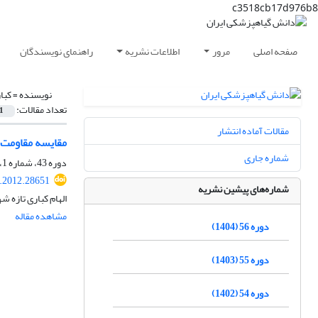
c3518cb17d976b8
صفحه اصلی
مرور
اطلاعات نشریه
راهنمای نویسندگان
نویسنده =
کبا
تعداد مقالات:
1
مقالات آماده انتشار
مقایسه مقاومت نسبی تعدادی 
شماره جاری
دوره 43، شماره 1، خرداد 1391، صفحه
s.2012.28651
شماره‌های پیشین نشریه
الهام کباری تازه ش
مشاهده مقاله
دوره 56 (1404)
دوره 55 (1403)
دوره 54 (1402)