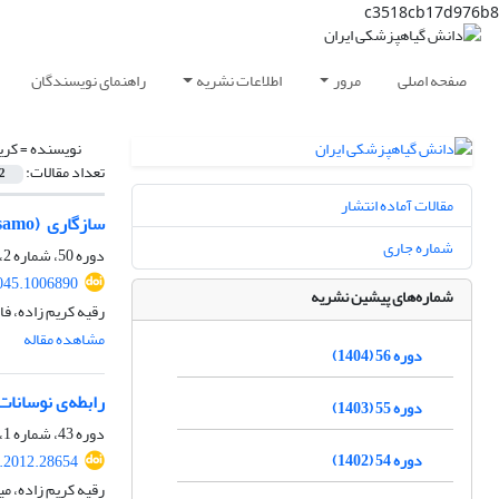
c3518cb17d976b8
صفحه اصلی
مرور
اطلاعات نشریه
راهنمای نویسندگان
نویسنده =
کری
تعداد مقالات:
2
مقالات آماده انتشار
سازگاری ‏Beauveria bassiana (Balsamo) ‎‏ با چند حشره‌کش زیست‌سازگار، و بررسی اثر آنها روی ‏چهار گونه از حشرات آفت و دشمن طبیعی مزارع یونجه
شماره جاری
دوره 50، شماره 2، اسفند 1398، صفحه
045.1006890
شماره‌های پیشین نشریه
رقیه کریم زاده، ف
مشاهده مقاله
دوره 56 (1404)
رابطه‌ی نوسانات جمعیت سن گندم،  integriceps
دوره 55 (1403)
دوره 43، شماره 1، خرداد 1391، صفحه
دوره 54 (1402)
s.2012.28654
رقیه کریم زاده، م