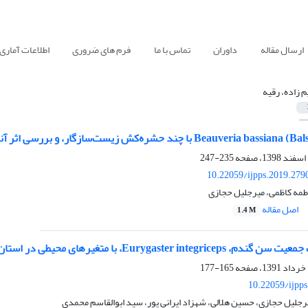
ارسال مقاله
داوران
تماس با ما
فرم های ضروری
اطلاعات آماری
م زاده، رقیه
235-247
10.22059/ijpps.2019.279
اطمه کاظمی، میرجلیل حجازی
اصل مقاله
1.4 M
Eurygaster، با متغیرهای محیطی در استان آذربایجان شرقی
165-177
10.22059/ijpp
یرجلیل حجازی، حسین هلالی، شهزاد ایرانی پور، سید ابوالقاسم محمدی