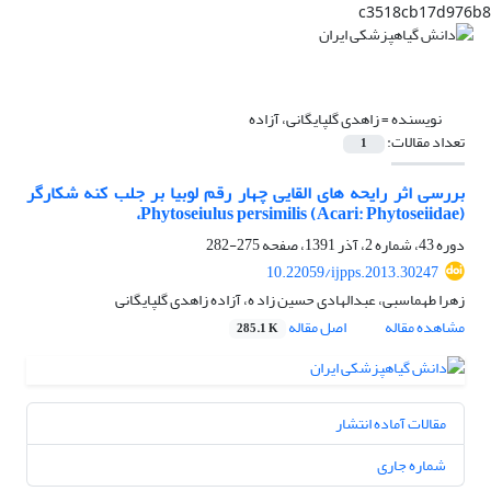
c3518cb17d976b8
نویسنده =
زاهدی گلپایگانی، آزاده
تعداد مقالات:
1
بررسی اثر رایحه های القایی چهار رقم لوبیا بر جلب کنه شکارگر
(Acari: Phytoseiidae) Phytoseiulus persimilis،
دوره 43، شماره 2، آذر 1391، صفحه
275-282
10.22059/ijpps.2013.30247
زهرا طهماسبی، عبدالهادی حسین زاد ه، آزاده زاهدی گلپایگانی
مشاهده مقاله
اصل مقاله
285.1 K
مقالات آماده انتشار
شماره جاری