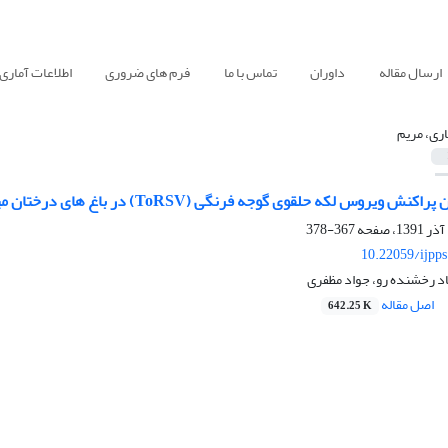
ارسال مقاله
داوران
تماس با ما
فرم های ضروری
اطلاعات آماری
ری، مریم
که حلقوی گوجه فرنگی (ToRSV) در باغ های درختان میوه هسته دار استان های گلستان و فارس
367-378
10.22059/ijpp
د رخشنده رو، جواد مظفری
اصل مقاله
642.25 K