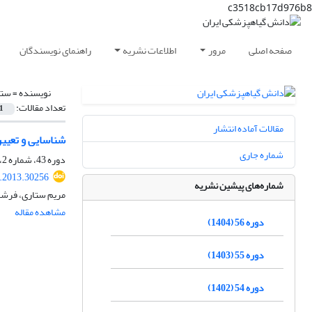
c3518cb17d976b8
صفحه اصلی
مرور
اطلاعات نشریه
راهنمای نویسندگان
نویسنده =
ستا
تعداد مقالات:
1
مقالات آماده انتشار
شناسایی و تعیین پراکنش ویروس ل
شماره جاری
دوره 43، شماره 2، آذر 1391، صفحه
s.2013.30256
شماره‌های پیشین نشریه
مریم ستاری، فرشا
مشاهده مقاله
دوره 56 (1404)
دوره 55 (1403)
دوره 54 (1402)