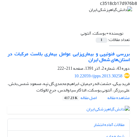
c3518cb17d976b8
نویسنده =
بوسکت، آنتونی
تعداد مقالات:
1
بررسی فنوتیپی و بیماری‌زایی عوامل بیماری بلاست مرکبات در
استان‌های شمال ایران
دوره 43، شماره 2، آذر 1391، صفحه
211-222
10.22059/ijpps.2013.30258
فرید بیکی، حشمت اله رحیمیان، ابراهیم محمدی گل تپه، مسعود شمس بخش،
علی برزگر، آنتونی بوسکت، النا گارسیا والدس، جرج لالوکات
مشاهده مقاله
اصل مقاله
417.23 K
مقالات آماده انتشار
شماره جاری