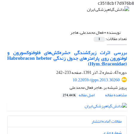
c3518cb17d976b8
نویسنده =
فعال محمدعلی، هاجر
تعداد مقالات:
1
بررسی اثرات زیرکشندگی حشره‌کش‌های فلوفنوکسورون و
لوفنورون روی پارامترهای جدول زندگی Habrobracon hebetor
(Hym.:Braconidae)
دوره 43، شماره 2، آذر 1391، صفحه
233-242
10.22059/ijpps.2013.30260
پرویز شیشه بر، هاجر فعال محمدعلی
مشاهده مقاله
اصل مقاله
274.44 K
مقالات آماده انتشار
شماره جاری