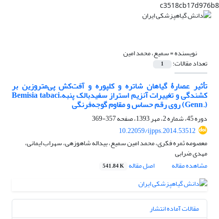
c3518cb17d976b8
نویسنده =
سمیع، محمد امین
تعداد مقالات:
1
تأثیر عصارۀ گیاهان شاتره و کلپوره و آفت‌کش پی‌متروزین بر
کشندگی و تغییرات آنزیم استراز سفیدبالک پنبه،Bemisia tabaci
(Genn.) روی رقم حساس و مقاوم گوجه‌فرنگی
دوره 45، شماره 2، مهر 1393، صفحه
357-369
10.22059/ijpps.2014.53512
معصومه ثمره فکری، محمد امین سمیع، بیداله شاهوزهی، سهراب ایمانی،
مهدی ضرابی
مشاهده مقاله
اصل مقاله
541.84 K
مقالات آماده انتشار