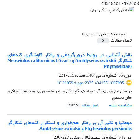
c3518cb17d976b8
نویسنده =
صبوری، علیرضا
تعداد مقالات:
5
نقش آشنایی در روابط درون‌گروهی و رفتار کاوشگری کنه‌های
شکارگر Amblyseius swirskii و Neoseiulus californicus (Acari:
Phytoseiidae)
دوره 56، شماره 2، دی 1404، صفحه
215-231
10.22059/ijpps.2025.404155.1007095
پریسا جلیلی زنوزی، آزاده زاهدی گلپایگانی، علیرضا صبوری، نوید صحت نیاکی،
هلن محمدی
مشاهده مقاله
اصل مقاله
2.02 M
دوماتیا و تاثیر آن بر رفتار هم‌خواری و استقرار کنه‌های شکارگر
Phytoseiulus persimilis و Amblyseius swirskii
دوره 54، شماره 2، اسفند 1402، صفحه
227-236