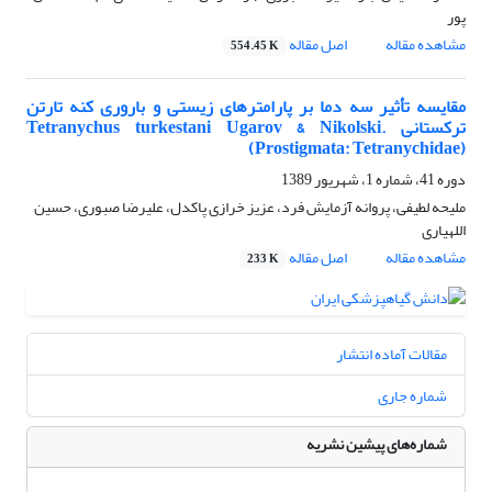
پور
مشاهده مقاله
اصل مقاله
554.45 K
مقایسه تأثیر سه دما بر پارامترهای زیستی و باروری کنه تارتن
ترکستانی Tetranychus turkestani Ugarov & Nikolski.
(Prostigmata: Tetranychidae)
دوره 41، شماره 1، شهریور 1389
ملیحه لطیفی، پروانه آزمایش فرد، عزیز خرازی پاکدل، علیرضا صبوری، حسین
اللهیاری
مشاهده مقاله
اصل مقاله
233 K
مقالات آماده انتشار
شماره جاری
شماره‌های پیشین نشریه