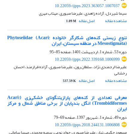
10.22059/ijpps.2023.363057.1007037
سیما شیردل، آزاده زاهدی، علیرضا صبوری، مهتاب مهری
مشاهده مقاله
اصل مقاله
1.09 M
تنوع زیستی کنه‌های شکارگر خانواده Phytoseiidae (Acari:
Mesostigmata) در منطقه سیستان، ایران
دوره 53، شماره 1، اردیبهشت 1401، صفحه
85-95
10.22059/ijpps.2022.339168.1006999
علیرضا ارجمندی نژاد، سلطان رون، علیرضا صبوری، آزاده فرازمند، احسان
رخشانی
مشاهده مقاله
اصل مقاله
537.59 K
معرفی تعدادی از کنه‌های پارازیتنگونای خشکی‌زی (Acari:
Trombidiformes) انگل بندپایان از برخی مناطق شمال و مرکز
ایران
دوره 49، شماره 1، شهریور 1397، صفحه
69-79
10.22059/ijpps.2018.244131.1006808
مسعود حکیمی تبار، علیرضا صبوری، جواد نوعی، سمیه محمدی، مهسا سامانی