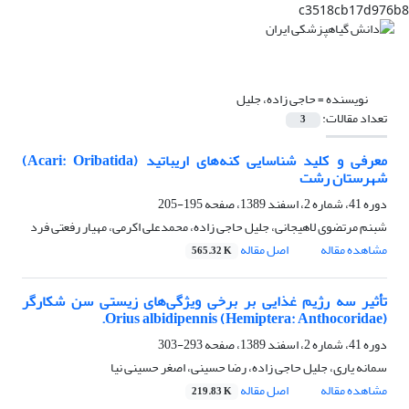
c3518cb17d976b8
نویسنده =
حاجی زاده، جلیل
تعداد مقالات:
3
معرفی و کلید شناسایی کنه‌های اریباتید (Acari: Oribatida)
شهرستان رشت
دوره 41، شماره 2، اسفند 1389، صفحه
195-205
شبنم مرتضوی لاهیجانی، جلیل حاجی زاده، محمدعلی اکرمی، مهیار رفعتی فرد
مشاهده مقاله
اصل مقاله
565.32 K
تأثیر سه رژیم غذایی بر برخی ویژگی‌های زیستی سن شکارگر
Orius albidipennis (Hemiptera: Anthocoridae).
دوره 41، شماره 2، اسفند 1389، صفحه
293-303
سمانه یاری، جلیل حاجی زاده، رضا حسینی، اصغر حسینی نیا
مشاهده مقاله
اصل مقاله
219.83 K