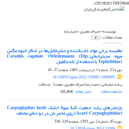
c3518cb17d976b8
نویسنده =
صراف معیری، حمیدرضا
تعداد مقالات:
2
مقایسه برخی مواد جلب‌کننده و حشره‌کش‌ها در شکار انبوه مگس
میوه مدیترانه‌ایCeratitis capitate (Wiedemann) (Dip.:
Tephritidae) با استفاده از تله‌ مکفیل
دوره 53، شماره 1، اردیبهشت 1401، صفحه
37-45
10.22059/ijpps.2022.330983.1006981
ربابه سلیمانی، حمید رضا صراف معیری، نعمت ا.. صداقت
مشاهده مقاله
اصل مقاله
535.29 K
پارامترهای رشد جمعیت کنۀ میوۀ خشک Carpoglyphus lactis
(Acari: Carpoglyphidae) روی مخمر نان در دو دمای مختلف
دوره 45، شماره 2، مهر 1393، صفحه
329-336
10.22059/ijpps.2014.53509