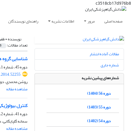
c3518cb17d976b8
صفحه اصلی
مرور
اطلاعات نشریه
راهنمای نویسندگان
نویسنده =
ظفر
تعداد مقالات:
3
مقالات آماده انتشار
شناسایی گروه ‏ه
شماره جاری
دوره 45، شماره 1، اردیبهشت 1393، صفحه
s.2014.52255
شماره‌های پیشین نشریه
روشن محمدی، دوس
مشاهده مقاله
دوره 56 (1404)
کنترل بیولوژیکی
دوره 55 (1403)
دوره 41، شماره 2، اسفند 1389، صفحه
دوره 54 (1402)
سمانه گلپایگانی، 
مشاهده مقاله