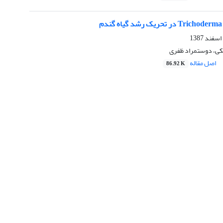
م
کی، دوستمراد ظفری
اصل مقاله
86.92 K