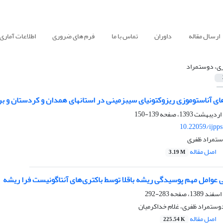
ارسال مقاله
داوران
تماس با ما
فرم های ضروری
اطلاعات آماری
ی، دوستمراد
ای آناستوموزی ریزوکتونیای سیب‏زمینی در استان‏های همدان و کردستان و برر
139-150
10.22059/ijpp
تمراد ظفری
اصل مقاله
3.19 M
 عوامل مهم پوسیدگی ریشه‌ باقلا توسط باکتری‌ها‌ی آنتاگونیست فرا ریشه
283-292
دوستمراد ظفری، غلام خداکرمیان
اصل مقاله
225.54 K