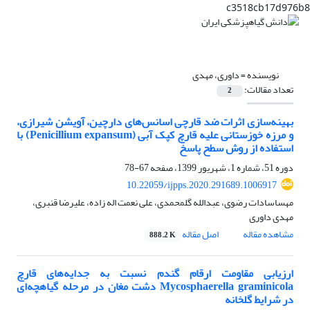
c3518cb17d976b8
نویسنده =
داوری، مهدی
تعداد مقالات:
2
بهینه‌سازی اثرات ضد قارچی اسانس‌های دارچین، آویشن شیرازی،
و مرزه خوزستانی علیه قارچ کپک آبی (Penicillium expansum) با
استفاده از روش سطح پاسخ
دوره 51، شماره 1، شهریور 1399، صفحه
67-78
10.22059/ijpps.2020.291689.1006917
مهساسادات رضوی، عبدالله گلمحمدی، علی نعمت اله زاده، علیرضا قنبری،
مهدی داوری
مشاهده مقاله
اصل مقاله
888.2 K
ارزیابی مقاومت ارقام گندم نسبت به جدایه‌های ‌قارچ
Mycosphaerella graminicola دشت مغان در مرحله گیاهچه‌ای
در شرایط گلخانه