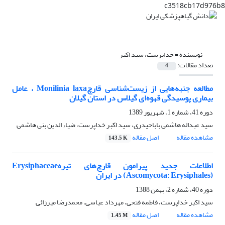
c3518cb17d976b8
نویسنده =
خداپرست، سید اکبر
تعداد مقالات:
4
مطالعه جنبه‌هایی از زیست‌شناسی قارچMonilinia laxa ، عامل
بیماری پوسیدگی قهوه‌ای گیلاس در استان گیلان
دوره 41، شماره 1، شهریور 1389
سید عبداله هاشمی باباحیدری، سید اکبر خداپرست، ضیاء الدین بنی هاشمی
مشاهده مقاله
اصل مقاله
143.5 K
اطلاعات جدید پیرامون قارچ‌های تیرهErysiphaceae
(Ascomycota: Erysiphales) در ایران
دوره 40، شماره 2، بهمن 1388
سید اکبر خداپرست، فاطمه فتحی، مهرداد عباسی، محمدرضا میرزائی
مشاهده مقاله
اصل مقاله
1.45 M