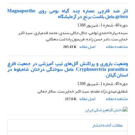
اثر ضد قارچی عصاره چند گیاه بومی روی Magnaporthe
grisea،عامل بلاست برنج در آزمایشگاه
دوره 40، شماره 1، شهریور 1388
سیده بهاره احمدی تولمی، جلال جلالی سندی، محمد قدمیاری، سید اکبر
خداپرست، نادر حسن زاده، فریدون پاداشت دهکایی
مشاهده مقاله
اصل مقاله
205.43 K
وضعیت باروری و پراکنش آلل‌های تیپ آمیزشی در جمعیت قارچ
Cryphonectria parasitica عامل سوختگی درختان شاه‌بلوط در
استان گیلان
دوره 40، شماره 1، شهریور 1388
شقایق مهدی نژاد مقدم، سید اکبر خداپرست، سالار جمالی
مشاهده مقاله
اصل مقاله
217.6 K
مقالات آماده انتشار