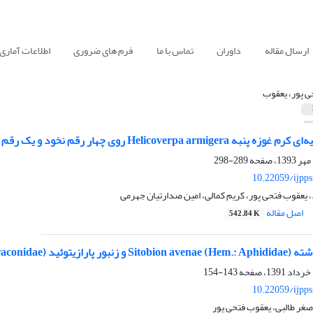
ارسال مقاله
داوران
تماس با ما
فرم های ضروری
اطلاعات آماری
ی پور، یعقوب
Helicoverp روی چهار رقم نخود و یک رقم لوبیا چشم بلبلی
289-298
10.22059/ijpp
، یعقوب فتحی پور، کریم کمالی، امین صدارتیان جهرمی
اصل مقاله
542.84 K
Praon volucre (Hym.: Brac)
143-154
10.22059/ijpp
اصغر طالبی، یعقوب فتحی پور