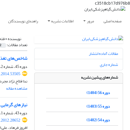
c3518cb17d976b8
صفحه اصلی
مرور
اطلاعات نشریه
راهنمای نویسندگان
نویسنده =
فتح
تعداد مقالات:
2
مقالات آماده انتشار
شاخص‌های تغذیه‌ای کرم غوزه پنبه a armigera
شماره جاری
دوره 45، شماره 2، مهر 1393، صفحه
s.2014.53505
شماره‌های پیشین نشریه
ندا فلاح نژاد مجرد
مشاهده مقاله
دوره 56 (1404)
نیازهای گرمایی شته Sitobion avenae (Hem.: Aphididae) و زنبور پارازیتوئید onidae
دوره 55 (1403)
دوره 43، شماره 1، خرداد 1391، صفحه
دوره 54 (1402)
s.2012.28652
افروز فرهاد، علی 