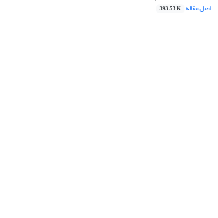
اصل مقاله
393.53 K