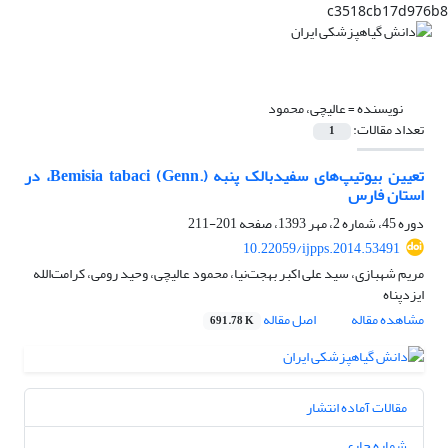
c3518cb17d976b8
نویسنده =
عالیچی، محمود
تعداد مقالات:
1
تعیین بیوتیپ‌های سفیدبالک پنبه Bemisia tabaci (Genn.)، در
استان فارس
دوره 45، شماره 2، مهر 1393، صفحه
201-211
10.22059/ijpps.2014.53491
مریم شهبازی، سید علی اکبر بهجت‌نیا، محمود عالیچی، وحید رومی، کرامت‌الله
ایزدپناه
مشاهده مقاله
اصل مقاله
691.78 K
مقالات آماده انتشار
شماره جاری