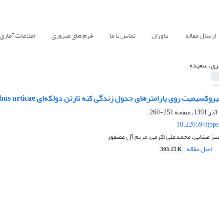
ارسال مقاله
داوران
تماس با ما
فرم های ضروری
اطلاعات آماری
ری، سعیده
یت روی پارامترهای جدول زندگی کنه تارتن دولکه‌ای Tetranychus urticae در شرایط آزمایشگاهی
251-260
10.22059/ijpp
یز مینایی، محمدعلی اکرمی، مریم آل عصفور
اصل مقاله
393.15 K