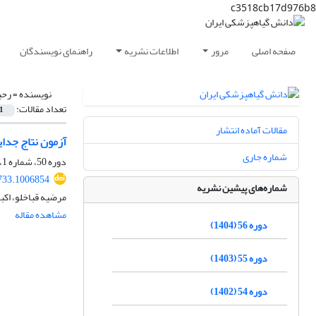
c3518cb17d976b8
صفحه اصلی
مرور
اطلاعات نشریه
راهنمای نویسندگان
نویسنده =
رحی
تعداد مقالات:
1
مقالات آماده انتشار
آزمون نتاج جدای
شماره جاری
دوره 50، شماره 1، خرداد 1398، صفحه
733.1006854
شماره‌های پیشین نشریه
مرضیه قباخلو، اکب
مشاهده مقاله
دوره 56 (1404)
دوره 55 (1403)
دوره 54 (1402)