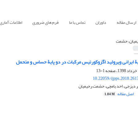
ارسال مقاله
داوران
تماس با ما
فرم های ضروری
اطلاعات آماری
میان، حشمت‌
ۀ ایرانی ویروئید اگزوکورتیس مرکبات در دو پایۀ حساس و متحمل
1-13
10.22059/ijpps.2018.261
ر دیزجی، احد یامچی، حشمت‌ رحیمیان
اصل مقاله
1.04 M