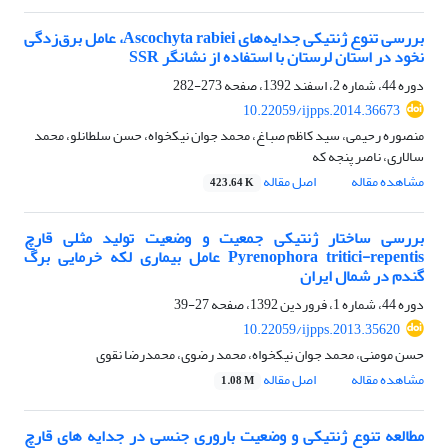
بررسی تنوع ژنتیکی جدایه‌های Ascochyta rabiei، عامل برق‌زدگی
نخود در استان لرستان با استفاده از نشانگر SSR
دوره 44، شماره 2، اسفند 1392، صفحه
273-282
10.22059/ijpps.2014.36673
منصوره رحیمی، سید کاظم صباغ، محمد جوان نیکخواه، حسن سلطانلو، محمد
سالاری، ناصر پنجه که
مشاهده مقاله
اصل مقاله
423.64 K
بررسی ساختار ژنتیکی جمعیت و وضعیت تولید مثلی قارچ
Pyrenophora tritici-repentis عامل بیماری لکه خرمایی برگ
گندم در شمال ایران
دوره 44، شماره 1، فروردین 1392، صفحه
27-39
10.22059/ijpps.2013.35620
حسن مومنی، محمد جوان نیکخواه، محمد رضوی، محمدرضا نقوی
مشاهده مقاله
اصل مقاله
1.08 M
مطالعه تنوع ژنتیکی و وضعیت باروری جنسی در جدایه های قارچ