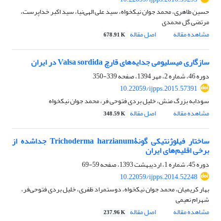
حسین طاهری، محمد جوان نیکخواه، سید علی الهی‌نیا، سید اکبر خداپرست،
مرتضی گل محمدی
مشاهده مقاله
اصل مقاله
678.91 K
سازگاری میسلیومی جدایه‌های قارچ Valsa sordida در ایران
دوره 46، شماره 2، مهر 1394، صفحه
339-350
10.22059/ijpps.2015.57391
سودابه بزرگ منش، خلیل بردی فتوحی فر، محمد جوان نیکخواه
مشاهده مقاله
اصل مقاله
348.59 K
ساختار فیلوژنتیکی گونۀTrichoderma harzianum جداشده از
برخی اقلیم‌های ایران
دوره 45، شماره 1، اردیبهشت 1393، صفحه
59-69
10.22059/ijpps.2014.52248
بهار کریمیان، محمد جوان نیکخواه، دوستمراد ظفری، خلیل بردی فتوحی‌فر،
شهرام نعیمی
مشاهده مقاله
اصل مقاله
237.96 K