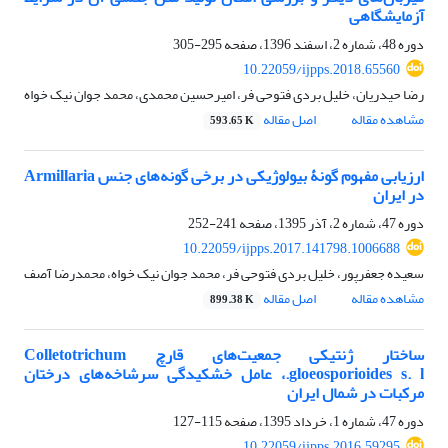
آزمایشگاهی
دوره 48، شماره 2، اسفند 1396، صفحه
295-305
10.22059/ijpps.2018.65560
رضا حیدریان، خلیل بردی فتوحی فر، امیرحسین محمدی، محمد جوان نیک خواه
مشاهده مقاله
اصل مقاله
593.65 K
ارزیابی مفهوم گونۀ بیولوژیکی در برخی گونه‌های جنس Armillaria
در ایران
دوره 47، شماره 2، آذر 1395، صفحه
241-252
10.22059/ijpps.2017.141798.1006688
سعیده جعفرپور، خلیل بردی فتوحی فر، محمد جوان نیک خواه، محمدرضا آصف
مشاهده مقاله
اصل مقاله
899.38 K
ساختار ژنتیکی جمعیت‌های قارچ Colletotrichum
gloeosporioides s. l.، عامل خشکیدگی سرشاخه‌های درختان
مرکبات در شمال ایران
دوره 47، شماره 1، خرداد 1395، صفحه
115-127
10.22059/ijpps.2016.59295