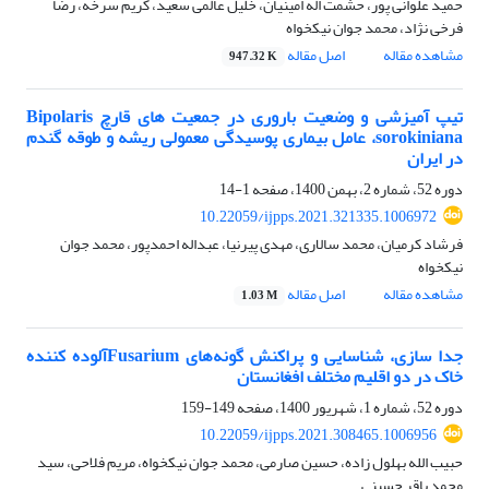
حمید علوانی پور، حشمت اله امینیان، خلیل عالمی سعید، کریم سرخه، رضا
فرخی نژاد، محمد جوان نیکخواه
مشاهده مقاله
اصل مقاله
947.32 K
تیپ آمیزشی و وضعیت باروری در جمعیت های قارچ Bipolaris
sorokiniana، عامل بیماری پوسیدگی معمولی ریشه و طوقه گندم
در ایران
دوره 52، شماره 2، بهمن 1400، صفحه
1-14
10.22059/ijpps.2021.321335.1006972
فرشاد کرمیان، محمد سالاری، مهدی پیرنیا، عبداله احمدپور، محمد جوان
نیکخواه
مشاهده مقاله
اصل مقاله
1.03 M
جدا سازی، شناسایی و پراکنش گونه‌های Fusariumآلوده کننده
خاک در دو اقلیم مختلف افغانستان
دوره 52، شماره 1، شهریور 1400، صفحه
149-159
10.22059/ijpps.2021.308465.1006956
حبیب الله بهلول زاده، حسین صارمی، محمد جوان نیکخواه، مریم فلاحی، سید
محمد باقر حسینی