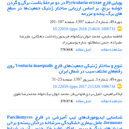
پویایی قارچ Pyricularia oryzae در دو مرحلۀ بلاست برگی و گردن
خوشه برنج، بر اساس ارزیابی ساختار ژنتیک جمعیت‌ها در سطح
‏های برگ، پنجه و مزرعه
دوره 49، شماره 2، اسفند 1397، صفحه
187-201
10.22059/ijpps.2018.214616.1006733
فاطمه سلیمی، محمد جوان نیکخواه، فریدون پاداشت دهکایی، علیرضا
علیزاده، حسن سلطانلو، ساره یوسفی راد
مشاهده مقاله
اصل مقاله
779.94 K
تنوع و ساختار ژنتیکی جمعیت‌های قارچ Venturia inaequalis روی
رقم‌های مختلف سیب در شمال ایران
دوره 49، شماره 1، شهریور 1397، صفحه
23-31
10.22059/ijpps.2017.215320.1006734
لیلا ابراهیمی، خلیل بردی فتوحی فر، محمد جوان نیک‌خواه، محمدرضا نقوی
مشاهده مقاله
اصل مقاله
379.97 K
شناسایی ایدیومورف‌های تیپ آمیزشی در قارچ Paecilomyces
formosus، عامل بیماری خشکیدگی سرشاخه درختان پسته و برخی
میزبان‌های دیگر و بررسی امکان تولید مثل جنسی آن در شرایط