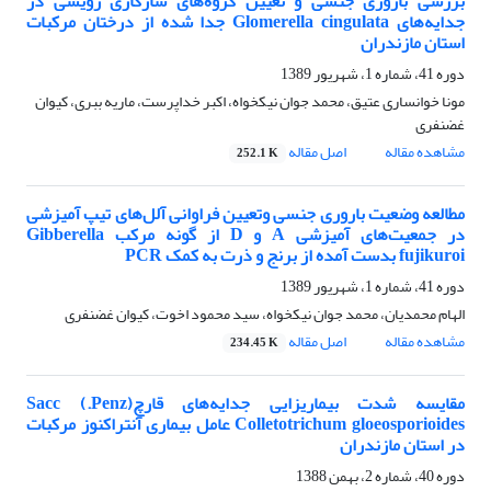
بررسی باروری جنسی و تعیین گروه‌های سازگاری رویشی در
جدایه‌های Glomerella cingulata جدا شده از درختان مرکبات
استان مازندران
دوره 41، شماره 1، شهریور 1389
مونا خوانساری عتیق، محمد جوان نیکخواه، اکبر خداپرست، ماریه ببری، کیوان
غضنفری
مشاهده مقاله
اصل مقاله
252.1 K
مطالعه وضعیت باروری جنسی وتعیین فراوانی آلل‌های تیپ آمیزشی
در جمعیت‌های آمیزشی A و D از گونه مرکب Gibberella
fujikuroi بدست آمده از برنج و ذرت به کمک PCR
دوره 41، شماره 1، شهریور 1389
الهام محمدیان، محمد جوان نیکخواه، سید محمود اخوت، کیوان غضنفری
مشاهده مقاله
اصل مقاله
234.45 K
مقایسه شدت بیماریزایی جدایه‌های قارچ(Penz.) Sacc
Colletotrichum gloeosporioides عامل بیماری آنتراکنوز مرکبات
در استان مازندران
دوره 40، شماره 2، بهمن 1388