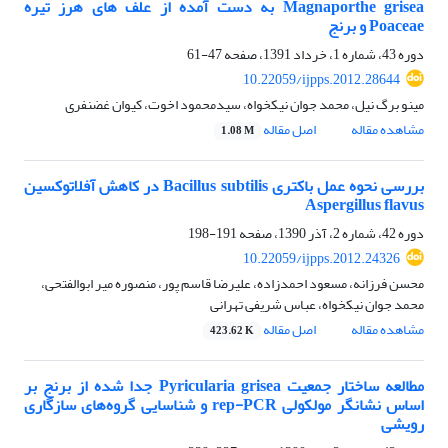
Magnaporthe grisea به دست آمده از علف های هرز تیره
Poaceae و برنج
دوره 43، شماره 1، خرداد 1391، صفحه
47-61
10.22059/ijpps.2012.28644
مینو برگ نیل، محمد جوان نیکخواه، سیدمحمود اخوت، کیوان غضنفری
مشاهده مقاله
اصل مقاله
1.08 M
بررسی نحوه عمل باکتری Bacillus subtilis در کاهش آفلاتوکسین
Aspergillus flavus
دوره 42، شماره 2، آذر 1390، صفحه
191-198
10.22059/ijpps.2012.24326
محسن فرزانه، مسعود احمدزاده، علیرضا قاسم پور، منصوره میر ابوالفتحی،
محمد جوان نیکخواه، عباس شریفی تهرانی
مشاهده مقاله
اصل مقاله
423.62 K
مطالعه ساختار جمعیت Pyricularia grisea جدا شده از برنج بر
اساس نشانگر مولکولی rep-PCR و شناسایی گروه‌های سازگاری
رویشی