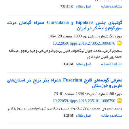
مشاهده مقاله
اصل مقاله
732.01 K
گونه‎های جنس Bipolaris و Curvularia همراه گیاهان ذرت،
سورگوم و نیشکر در ایران
دوره 51، شماره 1، شهریور 1399، صفحه
129-146
10.22059/ijpps.2019.273052.1006876
سعدی کرمی، محمد جوان نیکخواه، خلیل بردی فتوحی فر، وحید رهجو، عبداله
احمدپور، امین علیدادی
مشاهده مقاله
اصل مقاله
1.43 M
معرفی گونه‌های قارچ Fusarium همراه بذر برنج در استان‌های
فارس و خوزستان
دوره 50، شماره 1، خرداد 1398، صفحه
61-73
10.22059/ijpps.2018.235101.1006790
وحید خسروی، محمد جوان نیکخواه، حسین صارمی، شهرام نعیمی، رسول زارع
مشاهده مقاله
اصل مقاله
1.28 M