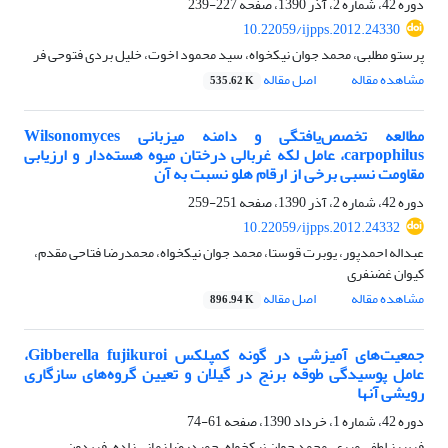
دوره 42، شماره 2، آذر 1390، صفحه
227-239
10.22059/ijpps.2012.24330
پرستو مطلبی، محمد جوان نیکخواه، سید محمود اخوت، خلیل بردی فتوحی فر
مشاهده مقاله
اصل مقاله
535.62 K
مطالعه تخصص‌یافتگی و دامنه میزبانی Wilsonomyces
carpophilus، عامل لکه غربالی درختان میوه هسته‌دار و ارزیابی
مقاومت نسبی برخی از ارقام هلو نسبت به آن
دوره 42، شماره 2، آذر 1390، صفحه
251-259
10.22059/ijpps.2012.24332
عبداله احمدپور، یوبرت قوستا، محمد جوان نیکخواه، محمدرضا فتاحی مقدم،
کیوان غضنفری
مشاهده مقاله
اصل مقاله
896.94 K
جمعیت‌های آمیزشی در ‌گونه کمپلکس Gibberella fujikuroi،
عامل پوسیدگی طوقه برنج در گیلان و تعیین گروه‌های سازگاری
رویشی آنها
دوره 42، شماره 1، خرداد 1390، صفحه
61-74
فریبرز لطفی میری، محمد جوان نیکخواه، حمیدرضا زمانی زاده، فریدون