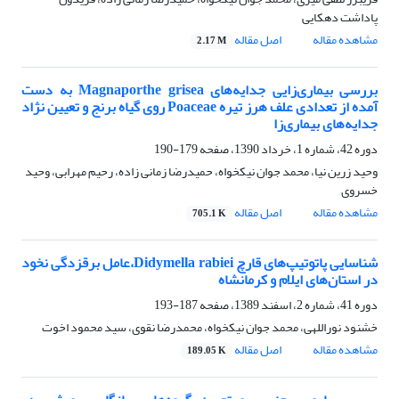
پاداشت دهکایی
مشاهده مقاله
اصل مقاله
2.17 M
بررسی بیماری‌زایی جدایه‌های Magnaporthe grisea به دست
آمده از تعدادی علف هرز تیره Poaceae روی گیاه برنج و تعیین نژاد
جدایه‌های بیماری‌زا
دوره 42، شماره 1، خرداد 1390، صفحه
179-190
وحید زرین نیا، محمد جوان نیکخواه، حمیدرضا زمانی زاده، رحیم مهرابی، وحید
خسروی
مشاهده مقاله
اصل مقاله
705.1 K
شناسایی پاتوتیپ‌های قارچ Didymella rabiei،عامل برق‎زدگی نخود
در استان‌های ایلام و کرمانشاه
دوره 41، شماره 2، اسفند 1389، صفحه
187-193
خشنود نوراللهی، محمد جوان نیکخواه، محمدرضا نقوی، سید محمود اخوت
مشاهده مقاله
اصل مقاله
189.05 K