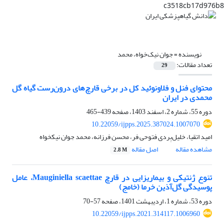
c3518cb17d976b8
نویسنده =
جوان نیک‌خواه، محمد
تعداد مقالات:
29
محتوای فنل و فلاونوئید کل در برخی قارچ‌های درون‌رست گیاه گل
محمدی در ایران
دوره 55، شماره 2، اسفند 1403، صفحه
439-465
10.22059/ijpps.2025.387024.1007070
امید اتقیا، خلیل‌بِردی فتوحی فر، محسن فرزانه، محمد جوان نیکخواه
مشاهده مقاله
اصل مقاله
2.8 M
تنوع ژنتیکی و بیماریزایی در قارچ Mauginiella scaettae، عامل
پوسیدگی گل‌آذین خرما (خامج)
دوره 53، شماره 1، اردیبهشت 1401، صفحه
57-70
10.22059/ijpps.2021.314117.1006960