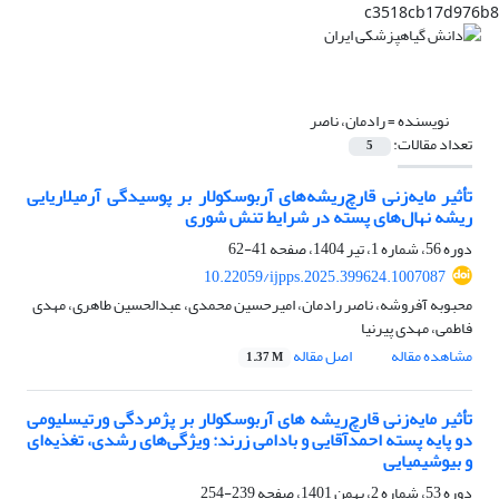
c3518cb17d976b8
نویسنده =
رادمان، ناصر
تعداد مقالات:
5
تأثیر مایه‌زنی قارچ‌ریشه‌های آربوسکولار بر پوسیدگی آرمیلاریایی
ریشه نهال‌های پسته در شرایط تنش شوری
دوره 56، شماره 1، تیر 1404، صفحه
41-62
10.22059/ijpps.2025.399624.1007087
محبوبه آفروشه، ناصر رادمان، امیرحسین محمدی، عبدالحسین طاهری، مهدی
فاطمی، مهدی پیرنیا
مشاهده مقاله
اصل مقاله
1.37 M
تأثیر مایه‌زنی قارچ‌ریشه های آربوسکولار بر پژمردگی ورتیسلیومی
دو پایه پسته احمد‌آقایی و بادامی زرند: ویژگی‌های رشدی، تغذیه‌ای
و بیوشیمیایی
دوره 53، شماره 2، بهمن 1401، صفحه
239-254