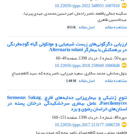
10.22059/ijpps.2022.348955.1007010
سکینه جمالی پاقلعه، ناصر رادمان، امیرحسین محمدی، مهدی پیرنیا،
عبدالحسین طاهری
مشاهده مقاله
اصل مقاله
853 K
ارزیابی دگرگونی‌های زیست‏ شیمیایی و مولکولی گیاه گوجه‌فرنگی
در برهمکنش با بیمارگر Alternaria solani
دوره 50، شماره 1، خرداد 1398، صفحه
49-60
10.22059/ijpps.2018.258949.1006848
بتول صادقی، محمد سالاری، سعید میرزایی، ناصر پنجه که، سید کاظم صباغ
مشاهده مقاله
اصل مقاله
1.08 M
تنوع ژنتیکی و بیماری‌زایی جدایه‌های قارچ formosus Sakag.
Paecilomyces، عامل بیماری سر‌خشکیدگی درختان پسته در
استان‌های خراسان رضوی و یزد
دوره 48، شماره 1، خرداد 1396، صفحه
151-160
10.22059/ijpps.2017.213177.1006728
فاطمه رستمی، سید کاظم صباغ، ناصر پنجه که، مهدی پیرنیا