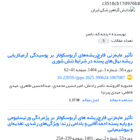
c3518cb17d976b8
نویسنده =
پنجه که، ناصر
تعداد مقالات:
5
تأثیر مایه‌زنی قارچ‌ریشه‌های آربوسکولار بر پوسیدگی آرمیلاریایی
ریشه نهال‌های پسته در شرایط تنش شوری
دوره 56، شماره 1، تیر 1404، صفحه
41-62
10.22059/ijpps.2025.399624.1007087
محبوبه آفروشه، ناصر رادمان، امیرحسین محمدی، عبدالحسین طاهری، مهدی
فاطمی، مهدی پیرنیا
مشاهده مقاله
اصل مقاله
1.37 M
تأثیر مایه‌زنی قارچ‌ریشه های آربوسکولار بر پژمردگی ورتیسلیومی
دو پایه پسته احمد‌آقایی و بادامی زرند: ویژگی‌های رشدی، تغذیه‌ای
و بیوشیمیایی
دوره 53، شماره 2، بهمن 1401، صفحه
239-254