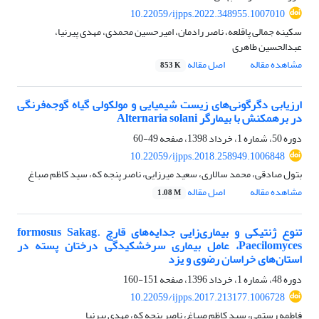
10.22059/ijpps.2022.348955.1007010
سکینه جمالی پاقلعه، ناصر رادمان، امیرحسین محمدی، مهدی پیرنیا،
عبدالحسین طاهری
مشاهده مقاله
اصل مقاله
853 K
ارزیابی دگرگونی‌های زیست‏ شیمیایی و مولکولی گیاه گوجه‌فرنگی
در برهمکنش با بیمارگر Alternaria solani
دوره 50، شماره 1، خرداد 1398، صفحه
49-60
10.22059/ijpps.2018.258949.1006848
بتول صادقی، محمد سالاری، سعید میرزایی، ناصر پنجه که، سید کاظم صباغ
مشاهده مقاله
اصل مقاله
1.08 M
تنوع ژنتیکی و بیماری‌زایی جدایه‌های قارچ formosus Sakag.
Paecilomyces، عامل بیماری سر‌خشکیدگی درختان پسته در
استان‌های خراسان رضوی و یزد
دوره 48، شماره 1، خرداد 1396، صفحه
151-160
10.22059/ijpps.2017.213177.1006728
فاطمه رستمی، سید کاظم صباغ، ناصر پنجه که، مهدی پیرنیا