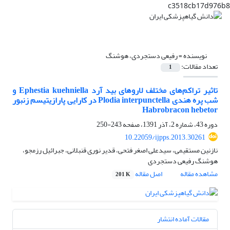
c3518cb17d976b8
نویسنده =
رفیعی دستجردی، هوشنگ
تعداد مقالات:
1
تاثیر تراکم‌های مختلف لاروهای بید آرد Ephestia kuehniella و
شب پره هندی Plodia interpunctella در کارایی پارازیتیسم زنبور
Habrobracon hebetor
دوره 43، شماره 2، آذر 1391، صفحه
243-250
10.22059/ijpps.2013.30261
نازنین مستقیمی، سیدعلی اصغر فتحی، قدیر نوری قنبلانی، جبرائیل رزمجو،
هوشنگ رفیعی دستجردی
مشاهده مقاله
اصل مقاله
201 K
مقالات آماده انتشار