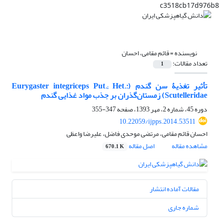
c3518cb17d976b8
نویسنده =
قائم مقامی، احسان
تعداد مقالات:
1
تأثیر تغذیۀ سن گندم (Eurygaster integriceps Put.; Het.:
Scutelleridae) زمستان‌گذران بر جذب مواد غذایی گندم
دوره 45، شماره 2، مهر 1393، صفحه
347-355
10.22059/ijpps.2014.53511
احسان قائم مقامی، مرتضی موحدی فاضل، علیرضا واعظی
مشاهده مقاله
اصل مقاله
670.1 K
مقالات آماده انتشار
شماره جاری