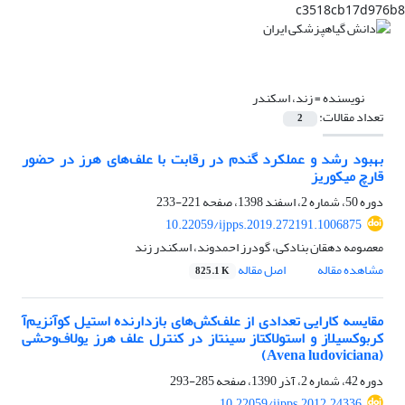
c3518cb17d976b8
نویسنده =
زند، اسکندر
تعداد مقالات:
2
بهبود رشد و عملکرد گندم در رقابت با علف‌های هرز در حضور
قارچ میکوریز
دوره 50، شماره 2، اسفند 1398، صفحه
221-233
10.22059/ijpps.2019.272191.1006875
معصومه دهقان بنادکی، گودرز احمدوند، اسکندر زند
مشاهده مقاله
اصل مقاله
825.1 K
مقایسه کارایی تعدادی از علف‌کش‌های بازدارنده استیل کوآنزیم‌آ
کربوکسیلاز و استولاکتاز سینتاز در کنترل علف هرز یولاف‌وحشی
(Avena ludoviciana)
دوره 42، شماره 2، آذر 1390، صفحه
285-293
10.22059/ijpps.2012.24336