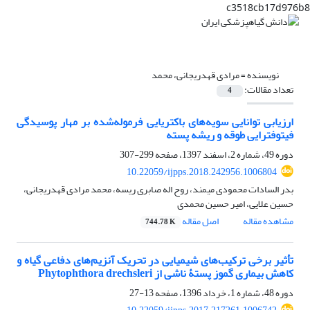
c3518cb17d976b8
نویسنده =
مرادی قهدریجانی، محمد
تعداد مقالات:
4
ارزیابی توانایی سویه‌های باکتریایی فرموله‌شده بر مهار پوسیدگی
فیتوفترایی طوقه و ریشه پسته
دوره 49، شماره 2، اسفند 1397، صفحه
299-307
10.22059/ijpps.2018.242956.1006804
بدر السادات محمودی میمند، روح اله صابری ریسه، محمد مرادی قهدریجانی،
حسین علایی، امیر حسین محمدی
مشاهده مقاله
اصل مقاله
744.78 K
تأثیر برخی ترکیب‌های شیمیایی در تحریک آنزیم‌های دفاعی گیاه و
کاهش بیماری گموز پستۀ ناشی از Phytophthora drechsleri
دوره 48، شماره 1، خرداد 1396، صفحه
13-27