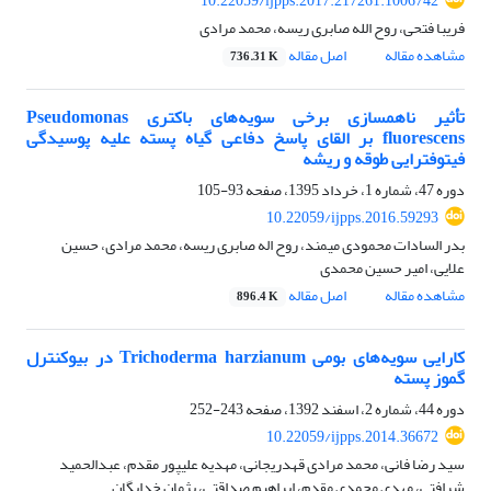
10.22059/ijpps.2017.217261.1006742
فریبا فتحی، روح الله صابری ریسه، محمد مرادی
مشاهده مقاله
اصل مقاله
736.31 K
تأثیر ناهمسازی برخی سویه‌های باکتری Pseudomonas
fluorescens بر القای پاسخ دفاعی گیاه پسته علیه پوسیدگی
فیتوفترایی طوقه و ریشه
دوره 47، شماره 1، خرداد 1395، صفحه
93-105
10.22059/ijpps.2016.59293
بدر السادات محمودی میمند، روح اله صابری ریسه، محمد مرادی، حسین
علایی، امیر حسین محمدی
مشاهده مقاله
اصل مقاله
896.4 K
کارایی سویه‌های بومی Trichoderma harzianum در بیوکنترل
گموز پسته
دوره 44، شماره 2، اسفند 1392، صفحه
243-252
10.22059/ijpps.2014.36672
سید رضا فانی، محمد مرادی قهدریجانی، مهدیه علیپور مقدم، عبدالحمید
شرافتی، مهدی محمدی مقدم، ابراهیم صداقتی، پژمان خدایگان