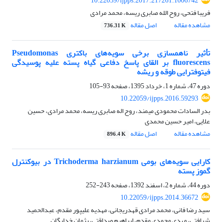
10.22059/ijpps.2017.217261.1006742
فریبا فتحی، روح الله صابری ریسه، محمد مرادی
مشاهده مقاله
اصل مقاله
736.31 K
تأثیر ناهمسازی برخی سویه‌های باکتری Pseudomonas
fluorescens بر القای پاسخ دفاعی گیاه پسته علیه پوسیدگی
فیتوفترایی طوقه و ریشه
دوره 47، شماره 1، خرداد 1395، صفحه
93-105
10.22059/ijpps.2016.59293
بدر السادات محمودی میمند، روح اله صابری ریسه، محمد مرادی، حسین
علایی، امیر حسین محمدی
مشاهده مقاله
اصل مقاله
896.4 K
کارایی سویه‌های بومی Trichoderma harzianum در بیوکنترل
گموز پسته
دوره 44، شماره 2، اسفند 1392، صفحه
243-252
10.22059/ijpps.2014.36672
سید رضا فانی، محمد مرادی قهدریجانی، مهدیه علیپور مقدم، عبدالحمید
شرافتی، مهدی محمدی مقدم، ابراهیم صداقتی، پژمان خدایگان