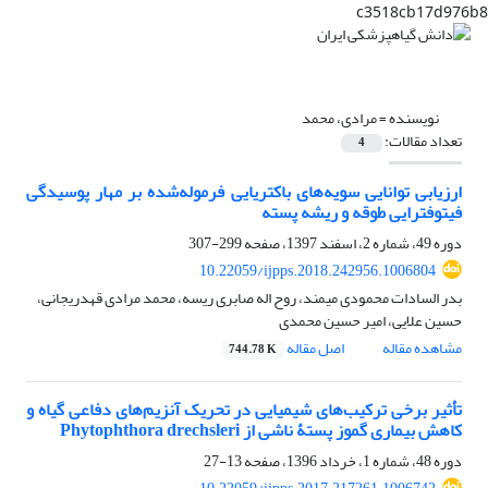
c3518cb17d976b8
نویسنده =
مرادی، محمد
تعداد مقالات:
4
ارزیابی توانایی سویه‌های باکتریایی فرموله‌شده بر مهار پوسیدگی
فیتوفترایی طوقه و ریشه پسته
دوره 49، شماره 2، اسفند 1397، صفحه
299-307
10.22059/ijpps.2018.242956.1006804
بدر السادات محمودی میمند، روح اله صابری ریسه، محمد مرادی قهدریجانی،
حسین علایی، امیر حسین محمدی
مشاهده مقاله
اصل مقاله
744.78 K
تأثیر برخی ترکیب‌های شیمیایی در تحریک آنزیم‌های دفاعی گیاه و
کاهش بیماری گموز پستۀ ناشی از Phytophthora drechsleri
دوره 48، شماره 1، خرداد 1396، صفحه
13-27