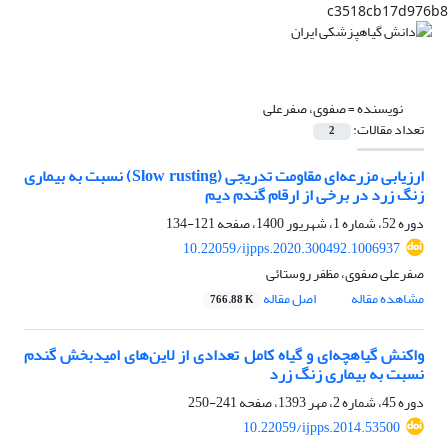
c3518cb17d976b8
نویسنده =
صفوی، صفرعلی
تعداد مقالات:
2
ارزیابی مزرعه‌ای مقاومت تدریجی (Slow rusting) نسبت به بیماری
زنگ زرد در برخی از ارقام گندم دیم
دوره 52، شماره 1، شهریور 1400، صفحه
121-134
10.22059/ijpps.2020.300492.1006937
صفرعلی صفوی، مظفر روستائی
مشاهده مقاله
اصل مقاله
766.88 K
واکنش گیاهچه‌ای و گیاه کامل تعدادی از لاین‌های امیدبخش گندم
نسبت به بیماری زنگ زرد
دوره 45، شماره 2، مهر 1393، صفحه
241-250
10.22059/ijpps.2014.53500