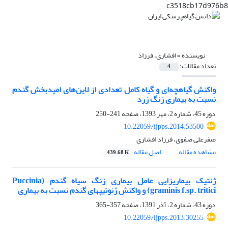
c3518cb17d976b8
نویسنده =
افشاری، فرزاد
تعداد مقالات:
4
واکنش گیاهچه‌ای و گیاه کامل تعدادی از لاین‌های امیدبخش گندم
نسبت به بیماری زنگ زرد
دوره 45، شماره 2، مهر 1393، صفحه
241-250
10.22059/ijpps.2014.53500
صفرعلی صفوی، فرزاد افشاری
مشاهده مقاله
اصل مقاله
439.68 K
ژنتیک بیماریزایی عامل بیماری زنگ سیاه گندم (Puccinia
graminis f.sp. tritici) و واکنش ژنوتیپهای گندم نسبت به بیماری
دوره 43، شماره 2، آذر 1391، صفحه
357-365
10.22059/ijpps.2013.30255