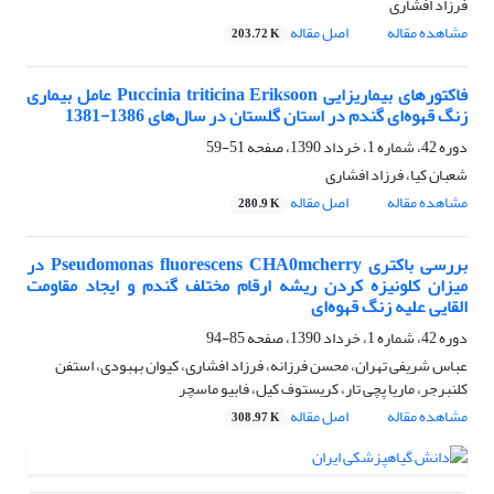
فرزاد افشاری
مشاهده مقاله
اصل مقاله
203.72 K
فاکتورهای بیماریزایی Puccinia triticina Eriksoon عامل بیماری
زنگ قهوه‌ای گندم در استان گلستان در سال‌های 1386-1381
دوره 42، شماره 1، خرداد 1390، صفحه
51-59
شعبان کیا، فرزاد افشاری
مشاهده مقاله
اصل مقاله
280.9 K
بررسی باکتری Pseudomonas fluorescens CHA0mcherry در
میزان کلونیزه کردن ریشه ارقام مختلف گندم و ایجاد مقاومت
القایی علیه زنگ قهوه‌ای
دوره 42، شماره 1، خرداد 1390، صفحه
85-94
عباس شریفی تهران، محسن فرزانه، فرزاد افشاری، کیوان بهبودی، استفن
کلنبرجر، ماریا پچی تار، کریستوف کیل، فابیو ماسچر
مشاهده مقاله
اصل مقاله
308.97 K