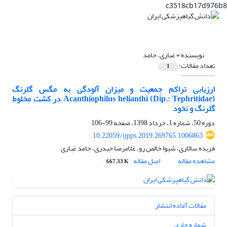
c3518cb17d976b8
نویسنده =
غباری، حامد
تعداد مقالات:
1
ارزیابی تراکم جمعیت و میزان آلودگی به مگس گلرنگ
Acanthiophilus helianthi (Dip.: Tephritidae) در کشت مخلوط
گلرنگ و نخود
دوره 50، شماره 1، خرداد 1398، صفحه
99-106
10.22059/ijpps.2019.269765.1006863
فریده سالاری، شیوا خالص رو، غلامرضا حیدری، حامد غباری
مشاهده مقاله
اصل مقاله
667.33 K
مقالات آماده انتشار
شماره جاری