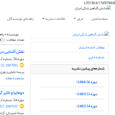
c3518cb17d976b8
صفحه اصلی
مرور
اطلاعات نشریه
راهنمای نویسندگان
نویسنده =
زاه
تعداد مقالات:
3
مقالات آماده انتشار
نقش آشنایی در روابط درون‌گروه
شماره جاری
دوره 56، شماره 2، دی 1404، صفحه
155.1007095
شماره‌های پیشین نشریه
پریسا جلیلی زنوزی
مشاهده مقاله
دوره 56 (1404)
دوماتیا و تاثیر آن بر رفتار
دوره 55 (1403)
دوره 54، شماره 2، اسفند 1402، صفحه
دوره 54 (1402)
057.1007037
سیما شیردل، آزاد