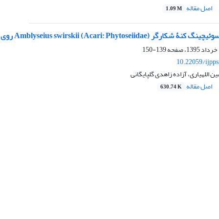
اصل مقاله
1.09 M
Amblyseius swirskii (Acari:) روی سفید بالک گلخانه و کنۀ تارتن دولکه‌ای
139-150
10.22059/ijpp
 اللهیاری، آزاده زاهدی گلپایگانی
اصل مقاله
630.74 K