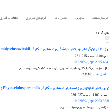
ارسال مقاله
داوران
تماس با ما
فرم های ضروری
اطلاعات آماری
دی، آزاده
ی و رفتار کاوشگری کنه‌های شکارگر Amblyseius swirskii و Neoseiulus californicus (Acari: Phytoseiidae)
215-231
10.22059/ijpps.2025.404
، آزاده زاهدی گلپایگانی، علیرضا صبوری، نوید صحت نیاکی، هلن محمدی
اصل مقاله
2.02 M
 هم‌خواری و استقرار کنه‌های شکارگر Phytoseiulus persimilis و Amblyseius swirskii
227-236
10.22059/ijpps.2023.363
ه زاهدی، علیرضا صبوری، مهتاب مهری