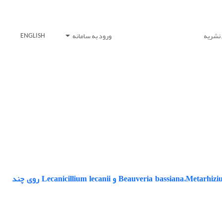
 نشریه
ورود به سامانه
ENGLISH
کارایی تولید انبوه قارچ‌های بیمارگر حشرات Beauveria bassiana،Metarhizium anisopliae،Purpureocillium lilacinum و Lecanicillium lecanii روی چند