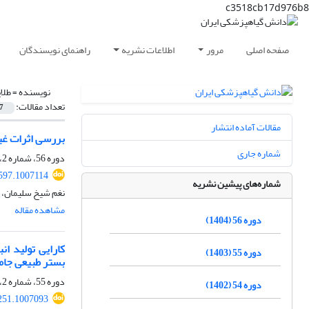
c3518cb17d976b8
صفحه اصلی
مرور
اطلاعات نشریه
راهنمای نویسندگان
نویسنده =
طلا
تعداد مقالات:
7
مقالات آماده انتشار
بررسی اثرات غیرکشندگی باکتری giensis
شماره جاری
دوره 56، شماره 2، دی 1404، صفحه
0597.1007114
شماره‌های پیشین نشریه
نغم شیخ سلیمان، ر
مشاهده مقاله
دوره 56 (1404)
دوره 55 (1403)
بستر طبیعی جام
دوره 55، شماره 2، اسفند 1403، صفحه
دوره 54 (1402)
251.1007093