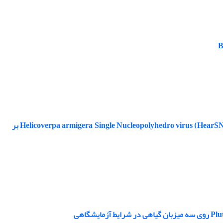
جمع‌آوری و تعیین ویژگی جدایه‌های ایرانی ویروس چندوجهی هسته‌ای کرم غوزه پنبه Helicoverpa armigera Single Nucleopolyhedro virus (HearSNPV) بر