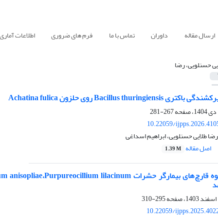
ارسال مقاله
داوران
تماس با ما
فرم های ضروری
اطلاعات آماری
یی حسنلویی، رضا
Bacillus thurin روی حلزون Achatina fulica
267-281
10.22059/ijpps.2026.41
ضا طلایی حسنلویی، ابراهیم اسداغی
اصل مقاله
1.39 M
د
295-310
10.22059/ijpps.2025.402