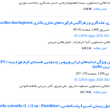
رضا طلایی حسنلویی، سیده معصومه زمانی، حسن عسکری، جاماسب نوزری
اصل مقاله
1.68 M
اندگاری و زهرآگینی فرآورده‌های تجاری باکتری Bacillus thuringiensis
81-89
10.22059/ijpps.2020.301
لایی حسنلویی، آیدا خرم نژاد، خلیل طالبی جهرمی
اصل مقاله
628.5 K
 (polh)
195-207
10.22059/ijpps.2020.302
 طلایی حسنلویی، مسعود نادرپور، علی مهرور، اکبر دیزجی، فاطمه فتوحی
اصل مقاله
827.79 K
، Plutella xylostella (L.) (Lep.: Plutellidae) روی سه میزبان گیاهی در شرایط آزمایشگاهی