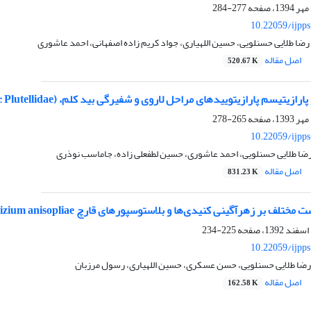
277-284
10.22059/ijpp
رضا طلایی حسنلویی، حسین اللهیاری، جواد کریم زاده اصفهانی، احمد عاشوری
اصل مقاله
520.67 K
ازیتوییدهای مراحل لاروی و شفیرگی بید کلم، Plutella xylostella (Lepidoptera: Plutellidae) در چهار منطقۀ زیستی ایران
265-278
10.22059/ijpp
رضا طلایی حسنلویی، احمد عاشوری، حسین لطفعلی زاده، جاماسب نوذری
اصل مقاله
831.23 K
گینی کنیدی‌ها و بلاستوسپورهای قارچ Metarhizium anisopliae علیه مراحل مختلف نموی سن گندم Eurygater integriceps
225-234
10.22059/ijpp
ا طلایی حسنلویی، حسن عسکری، حسین اللهیاری، رسول مرزبان
اصل مقاله
162.58 K