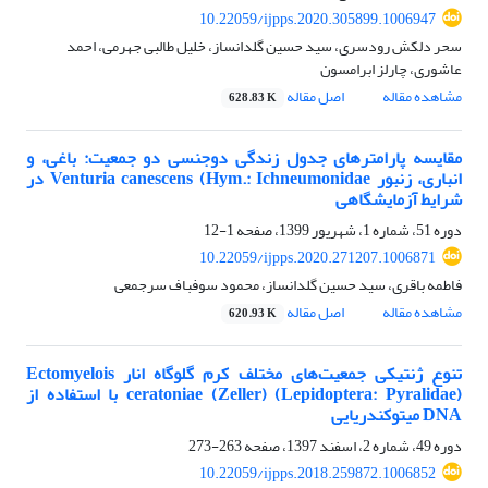
10.22059/ijpps.2020.305899.1006947
سحر دلکش رودسری، سید حسین گلدانساز، خلیل طالبی جهرمی، احمد
عاشوری، چارلز ابرامسون
مشاهده مقاله
اصل مقاله
628.83 K
مقایسه پارامترهای جدول زندگی دوجنسی دو جمعیت: باغی، و
انباری، زنبور Venturia canescens (Hym.: Ichneumonidae در
شرایط آزمایشگاهی
دوره 51، شماره 1، شهریور 1399، صفحه
1-12
10.22059/ijpps.2020.271207.1006871
فاطمه باقری، سید حسین گلدانساز، محمود سوفباف سرجمعی
مشاهده مقاله
اصل مقاله
620.93 K
تنوع ژنتیکی جمعیت‌های مختلف کرم گلوگاه انار Ectomyelois
ceratoniae (Zeller) (Lepidoptera: Pyralidae) با استفاده از
DNA میتوکندریایی
دوره 49، شماره 2، اسفند 1397، صفحه
263-273
10.22059/ijpps.2018.259872.1006852