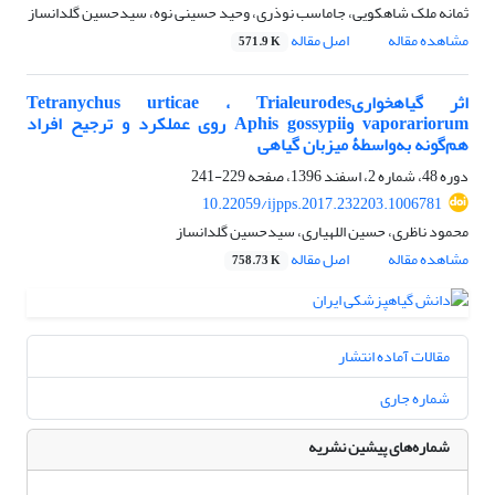
ثمانه ملک شاهکویی، جاماسب نوذری، وحید حسینی نوه، سیدحسین گلدانساز
مشاهده مقاله
اصل مقاله
571.9 K
اثر گیاهخواریTetranychus urticae ، Trialeurodes
vaporariorum وAphis gossypii روی عملکرد و ترجیح افراد
هم‌گونه به‌واسطۀ میزبان گیاهی
دوره 48، شماره 2، اسفند 1396، صفحه
229-241
10.22059/ijpps.2017.232203.1006781
محمود ناظری، حسین اللهیاری، سیدحسین گلدانساز
مشاهده مقاله
اصل مقاله
758.73 K
مقالات آماده انتشار
شماره جاری
شماره‌های پیشین نشریه