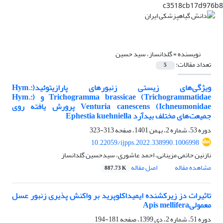
c3518cb17d976b8
نویسنده =
گلدانساز، سید حسین
تعداد مقالات:
5
ویژگی‌های زیستی زنبورهای پارازیتوئید(Hym.:
Trichogrammatidae) Trichogramma brassicae و (Hym.:
Ichneumonidae) Venturia canescens پرورش یافته روی
جمیعت‌های مختلف بیدآرد Ephestia kuehniella
دوره 53، شماره 2، بهمن 1401، صفحه
313-323
10.22059/ijpps.2022.338990.1006998
نازنین حاتمی مزینانی، احمد عاشوری، سیدحسین گلدانساز
مشاهده مقاله
اصل مقاله
887.73 K
تاثیرات دز زیرکشنده ایمیداکلوپرید بر واکنش پذیری زنبور عسل
معمولیApis mellifera
دوره 51، شماره 2، دی 1399، صفحه
181-194