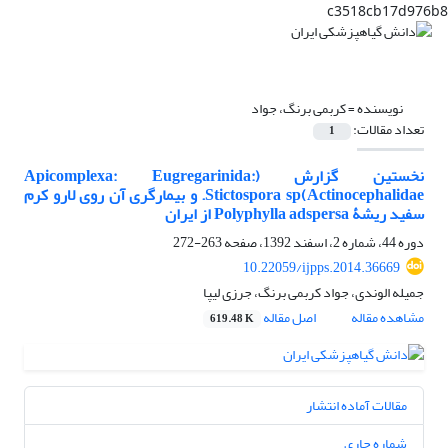
c3518cb17d976b8
نویسنده =
کربمی برنگ، جواد
تعداد مقالات:
1
نخستین گزارش (Apicomplexa: Eugregarinida:
Actinocephalidae)Stictospora sp. و بیمارگری آن روی لارو کرم
سفید ریشۀ Polyphylla adspersa از ایران
دوره 44، شماره 2، اسفند 1392، صفحه
263-272
10.22059/ijpps.2014.36669
جمیله الوندی، جواد کربمی برنگ، جرزی لیپا
مشاهده مقاله
اصل مقاله
619.48 K
مقالات آماده انتشار
شماره جاری