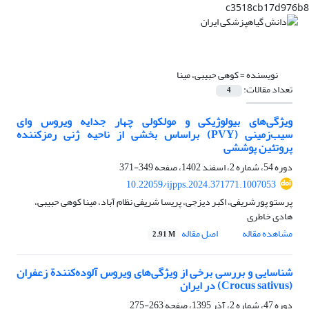
c3518cb17d976b8
نویسنده =
کوهی حبیبی، مینا
تعداد مقالات:
4
ویژگی‌های بیولوژیکی و مولکولی چهار جدایه ویروس وای
سیب‌زمینی (PVY) براساس بخشی از ناحیه ژنی رمزکننده
پروتئین پوششی
دوره 54، شماره 2، اسفند 1402، صفحه
349-371
10.22059/ijpps.2024.371771.1007053
پرستو پورشریفی، اکبر دیزجی، پریسا شریفی نظام آباد، مینا کوهی حبیبی،
هادی خاطری
مشاهده مقاله
اصل مقاله
2.91 M
شناسایی و بررسی برخی از ویژگی‌های ویروس آلوده‌کنندة زعفران
(Crocus sativus) در ایران
دوره 47، شماره 2، آذر 1395، صفحه
263-275