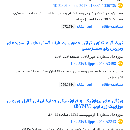
10.22059/ijpps.2017.215361.1006735
شیرین پریزاد، اکبر دیزجی، مینا کوهی حبیبی، غلامحسین مصاحبی محمدی،
سیامک کلانتری، فاطمه ایزدپناه
مشاهده مقاله
اصل مقاله
672.7 K
تهیۀ گیاه توتون تراژن مصون به طیف گسترده‌ای از سویه‌های
ویروس وای سیب‌زمینی
دوره 45، شماره 2، مهر 1393، صفحه
229-239
10.22059/ijpps.2014.53498
هادی خاطری، غلامحسین مصاحبی‌محمدی، اشتفان وینتر، مینا کوهی‌حبیبی،
اکبر دیزجی
مشاهده مقاله
اصل مقاله
578.39 K
ویژگی های بیولوژیکی و فیلوژنتیکی جدایۀ ایرانی گلایل ویروس
موزاییک زرد لوبیا (BYMV)
دوره 45، شماره 1، اردیبهشت 1393، صفحه
13-27
10.22059/ijpps.2014.52243
پریسا شریفی نظام آباد، مینا کوهی حبیبی، اکبر دیزجی، سیامک کلانتری،