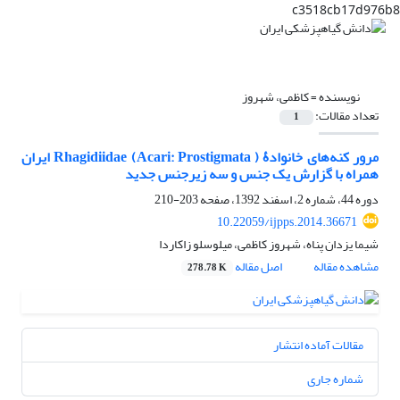
c3518cb17d976b8
نویسنده =
کاظمی، شهروز
تعداد مقالات:
1
مرور کنه‌های خانوادۀ ( Rhagidiidae (Acari: Prostigmata ایران
همراه با گزارش یک جنس و سه زیرجنس جدید
دوره 44، شماره 2، اسفند 1392، صفحه
203-210
10.22059/ijpps.2014.36671
شیما یزدان پناه، شهروز کاظمی، میلوسلو زاکاردا
مشاهده مقاله
اصل مقاله
278.78 K
مقالات آماده انتشار
شماره جاری