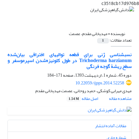
c3518cb17d976b8
نویسنده =
مهدیخانی مقدم، عصمت
تعداد مقالات:
1
نسب‏شناسی ژنی برای قطعه ‏توالی‏های افتراقی بیان‌شده
Trichoderma harzianum در طول کلونیزه‌شدن اسپرموسفر و
سطح ریشة گوجه‏ فرنگی
دوره 45، شماره 1، اردیبهشت 1393، صفحه
171-184
10.22059/ijpps.2014.52258
مهدی مهرابی کوشکی، حمید روحانی، عصمت مهدیخانی مقدم
مشاهده مقاله
اصل مقاله
1.54 M
مقالات آماده انتشار
شماره جاری