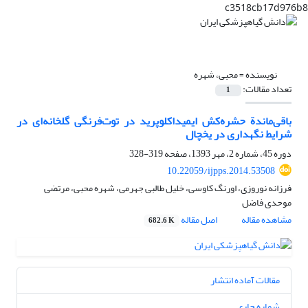
c3518cb17d976b8
نویسنده =
محبی، شهره
تعداد مقالات:
1
باقی‌ماندة حشره‌کش ایمیداکلوپرید در توت‌فرنگی گلخانه‌ای در
شرایط نگهداری در یخچال
دوره 45، شماره 2، مهر 1393، صفحه
319-328
10.22059/ijpps.2014.53508
فرزانه نوروزی، اورنگ کاوسی، خلیل طالبی جهرمی، شهره محبی، مرتضی
موحدی فاضل
مشاهده مقاله
اصل مقاله
682.6 K
مقالات آماده انتشار
شماره جاری