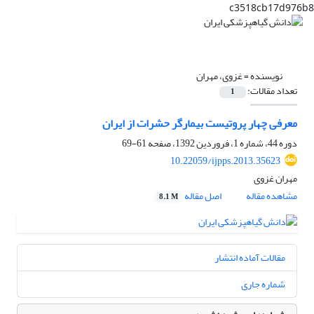
c3518cb17d976b8
نویسنده =
غزوی، مهران
تعداد مقالات:
1
معرفی چهار پروتیست بیمارگر حشرات از ایران
دوره 44، شماره 1، فروردین 1392، صفحه
61-69
10.22059/ijpps.2013.35623
مهران غزوی
مشاهده مقاله
اصل مقاله
8.1 M
مقالات آماده انتشار
شماره جاری