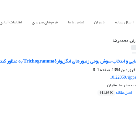
ارسال مقاله
داوران
تماس با ما
فرم های ضروری
اطلاعات آماری
ران، محمدرضا
ی زنبورهای انگل‌وارۀTrichogramma به منظور کنترل بیولوژیک کرم سیب،Cydia pomonella در منطقۀ دماوند
1-8
10.22059/ijpp
 محمدرضا عطاران
اصل مقاله
441.03 K