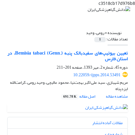
c3518cb17d976b8
نویسنده =
رومی، وحید
تعداد مقالات:
1
تعیین بیوتیپ‌های سفیدبالک پنبه Bemisia tabaci (Genn.)، در
استان فارس
دوره 45، شماره 2، مهر 1393، صفحه
201-211
10.22059/ijpps.2014.53491
مریم شهبازی، سید علی اکبر بهجت‌نیا، محمود عالیچی، وحید رومی، کرامت‌الله
ایزدپناه
مشاهده مقاله
اصل مقاله
691.78 K
مقالات آماده انتشار
شماره جاری