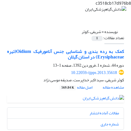
c3518cb17d976b8
نویسنده =
شریفی، کوثر
تعداد مقالات:
1
کمک به رده بندی و شناسایی جنس آنامورفیک Oidium(تیره
Erysiphaceae) در استان گیلان
دوره 44، شماره 1، فروردین 1392، صفحه
1-13
10.22059/ijpps.2013.35618
کوثر شریفی، سید اکبر خداپرست، صدیقه موسی نژاد
مشاهده مقاله
اصل مقاله
569.84 K
مقالات آماده انتشار
شماره جاری