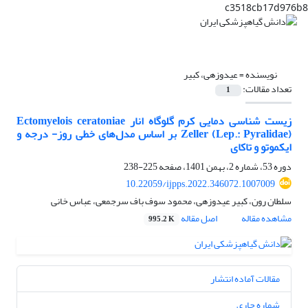
c3518cb17d976b8
نویسنده =
عیدوزهی، کبیر
تعداد مقالات:
1
زیست شناسی دمایی کرم گلوگاه انار Ectomyelois ceratoniae
Zeller (Lep.: Pyralidae) بر اساس مدل‌های خطی روز- درجه و
ایکموتو و تاکای
دوره 53، شماره 2، بهمن 1401، صفحه
225-238
10.22059/ijpps.2022.346072.1007009
سلطان رون، کبیر عیدوزهی، محمود سوف باف سرجمعی، عباس خانی
مشاهده مقاله
اصل مقاله
995.2 K
مقالات آماده انتشار
شماره جاری