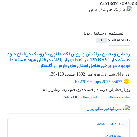
c3518cb17d976b8
نویسنده =
رحمانیان، پویا
تعداد مقالات:
1
ردیابی و تعیین پراکنش ویروس لکه حلقوی نکروتیک درختان میوه
هسته دار (PNRSV) در تعدادی از باغات درختان میوه هسته دار
موجود در برخی مناطق استان های فارس و گلستان
دوره 44، شماره 1، فروردین 1392، صفحه
129-139
10.22059/ijpps.2013.35632
پویا رحمانیان، فرشاد رخشنده رو، حمیدرضا زمانی زاده
مشاهده مقاله
اصل مقاله
542.91 K
مقالات آماده انتشار
شماره جاری