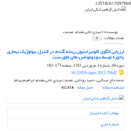
c3518cb17d976b8
نویسنده =
مهدی خانی مقدم، عصمت
تعداد مقالات:
1
ارزیابی الگوی کلونیزاسیون ریشه گندم در کنترل بیولوژیک بیماری
پاخوره توسط سودوموناس¬های فلورسنت
دوره 44، شماره 1، فروردین 1392، صفحه
173-182
10.22059/ijpps.2013.35642
نجمه حاج عبدالهی، حمید روحانی، عصمت مهدی خانی مقدم، ابراهیم بهنام
مشاهده مقاله
اصل مقاله
452.83 K
مقالات آماده انتشار
شماره جاری